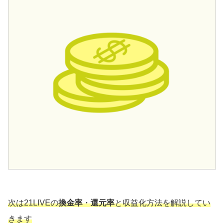
次は21LIVEの
換金率
・
還元率
と収益化方法を解説してい
きます